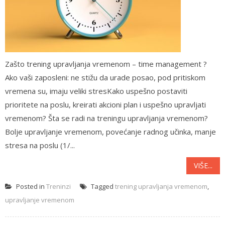
Zašto trening upravljanja vremenom – time management ?
Ako vaši zaposleni: ne stižu da urade posao, pod pritiskom
vremena su, imaju veliki stresKako uspešno postaviti
prioritete na poslu, kreirati akcioni plan i uspešno upravljati
vremenom? Šta se radi na treningu upravljanja vremenom?
Bolje upravljanje vremenom, povećanje radnog učinka, manje
stresa na poslu (1/...
VIŠE...
Posted in
Treninzi
Tagged
trening upravljanja vremenom
,
upravljanje vremenom