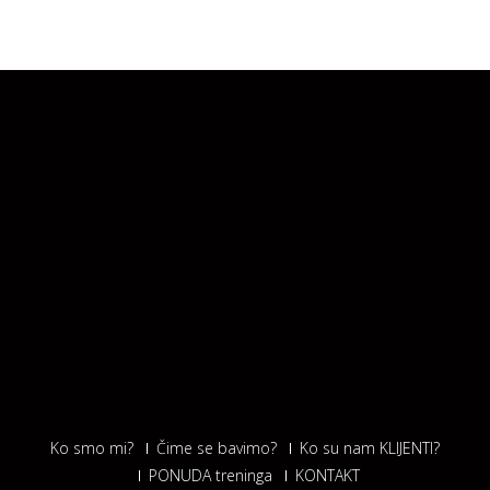
Ko smo mi?
Čime se bavimo?
Ko su nam KLIJENTI?
PONUDA treninga
KONTAKT