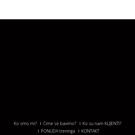
Ko smo mi?
Čime se bavimo?
Ko su nam KLIJENTI?
PONUDA treninga
KONTAKT