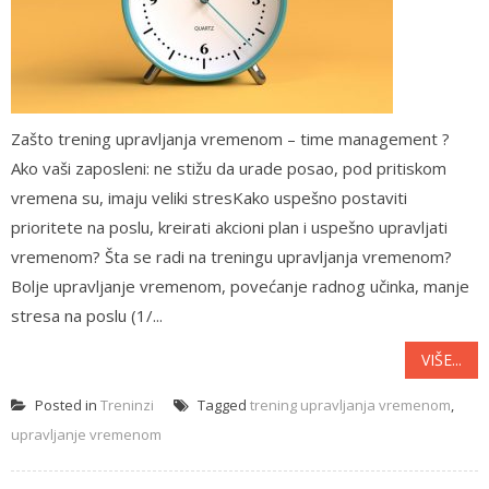
Zašto trening upravljanja vremenom – time management ?
Ako vaši zaposleni: ne stižu da urade posao, pod pritiskom
vremena su, imaju veliki stresKako uspešno postaviti
prioritete na poslu, kreirati akcioni plan i uspešno upravljati
vremenom? Šta se radi na treningu upravljanja vremenom?
Bolje upravljanje vremenom, povećanje radnog učinka, manje
stresa na poslu (1/...
VIŠE...
Posted in
Treninzi
Tagged
trening upravljanja vremenom
,
upravljanje vremenom