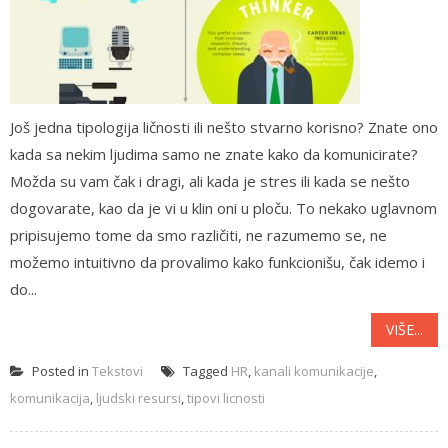
Još jedna tipologija ličnosti ili nešto stvarno korisno? Znate ono
kada sa nekim ljudima samo ne znate kako da komunicirate?
Možda su vam čak i dragi, ali kada je stres ili kada se nešto
dogovarate, kao da je vi u klin oni u ploču. To nekako uglavnom
pripisujemo tome da smo različiti, ne razumemo se, ne
možemo intuitivno da provalimo kako funkcionišu, čak idemo i
do...
VIŠE...
Posted in
Tekstovi
Tagged
HR
,
kanali komunikacije
,
komunikacija
,
ljudski resursi
,
tipovi licnosti