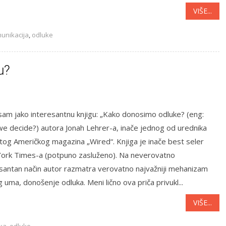
VIŠE...
unikacija
,
odluke
u?
sam jako interesantnu knjigu: „Kako donosimo odluke? (eng:
e decide?) autora Jonah Lehrer-a, inače jednog od urednika
og Američkog magazina „Wired“. Knjiga je inače best seler
ork Times-a (potpuno zasluženo). Na neverovatno
santan način autor razmatra verovatno najvažniji mehanizam
g uma, donošenje odluka. Meni lično ova priča privukl...
VIŠE...