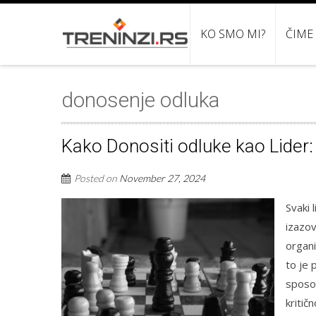
KO SMO MI?
ČIME
donosenje odluka
Kako Donositi odluke kao Lider:
Posted on
November 27, 2024
Svaki 
izazo
organi
to je 
sposob
kritič