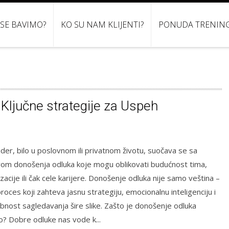
 SE BAVIMO?
KO SU NAM KLIJENTI?
PONUDA TRENIN
 Ključne strategije za Uspeh
lider, bilo u poslovnom ili privatnom životu, suočava se sa
vom donošenja odluka koje mogu oblikovati budućnost tima,
zacije ili čak cele karijere. Donošenje odluka nije samo veština –
proces koji zahteva jasnu strategiju, emocionalnu inteligenciju i
nost sagledavanja šire slike. Zašto je donošenje odluka
no? Dobre odluke nas vode k...