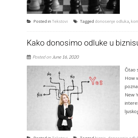
Posted in
Tekstovi
Tagged
donosenje odluka
,
kom
Kako donosimo odluke u biznis
Posted on
June 16, 2020
Čitao 
How w
poznat
New Y
intere
ljusko