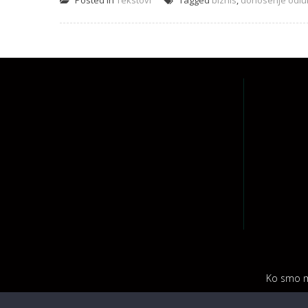
Posted in
Tekstovi
Tagged
biznis
,
donosenje odlu
Ko smo m