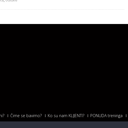
ka
,
odluke
i?
Čime se bavimo?
Ko su nam KLIJENTI?
PONUDA treninga