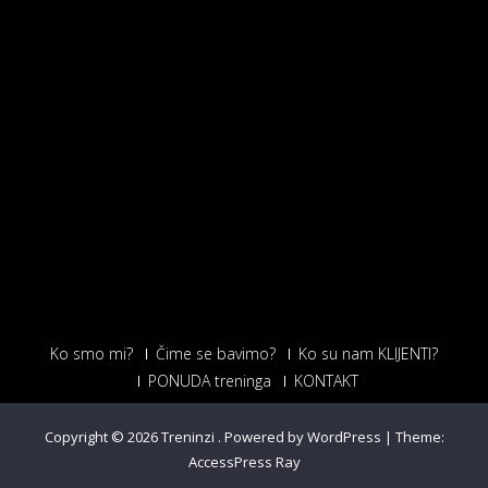
Ko smo mi?
Čime se bavimo?
Ko su nam KLIJENTI?
PONUDA treninga
KONTAKT
Copyright © 2026
Treninzi
.
Powered by WordPress
|
Theme:
AccessPress Ray