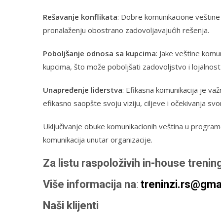
Rešavanje konflikata
: Dobre komunikacione veštine 
pronalaženju obostrano zadovoljavajućih rešenja.
Poboljšanje odnosa sa kupcima
: Jake veštine kom
kupcima, što može poboljšati zadovoljstvo i lojalnost
Unapređenje liderstva
: Efikasna komunikacija je v
efikasno saopšte svoju viziju, ciljeve i očekivanja sv
Uključivanje obuke komunikacionih veština u progr
komunikacija unutar organizacije.
Za listu raspoloživih in-house trenin
Više informacija
na
:
treninzi.rs
@gmai
Naši klijenti