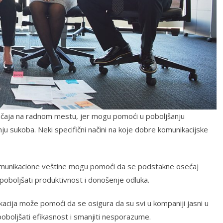
ačaja na radnom mestu, jer mogu pomoći u poboljšanju
nju sukoba. Neki specifični načini na koje dobre komunikacijske
munikacione veštine mogu pomoći da se podstakne osećaj
poboljšati produktivnost i donošenje odluka.
kacija može pomoći da se osigura da su svi u kompaniji jasni u
poboljšati efikasnost i smanjiti nesporazume.