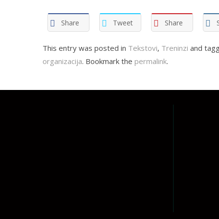
Share
Tweet
Share
This entry was posted in
Tekstovi
,
Treninzi
and tag
organizacija
. Bookmark the
permalink
.