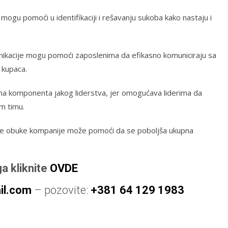
mogu pomoći u identifikaciji i rešavanju sukoba kako nastaju i
unikacije mogu pomoći zaposlenima da efikasno komuniciraju sa
 kupaca.
ažna komponenta jakog liderstva, jer omogućava liderima da
om timu.
ame obuke kompanije može pomoći da se poboljša ukupna
ga kliknite
OVDE
l.com
– pozovite:
+381 64 129 1983