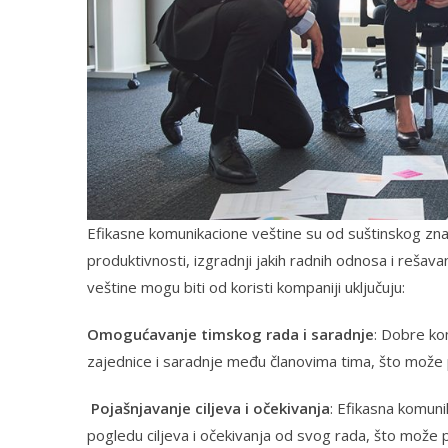
Efikasne komunikacione veštine su od suštinskog zn
produktivnosti, izgradnji jakih radnih odnosa i rešava
veštine mogu biti od koristi kompaniji uključuju:
Omogućavanje timskog rada i saradnje
: Dobre ko
zajednice i saradnje među članovima tima, što može 
Pojašnjavanje ciljeva i očekivanja
: Efikasna komuni
pogledu ciljeva i očekivanja od svog rada, što može 