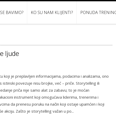
 SE BAVIMO?
KO SU NAM KLIJENTI?
PONUDA TRENIN
e ljude
u koji je preplavljen informacijama, podacima i analizama, ono
s istinski povezuje nisu brojke, već – priče. Storytelling ili
edanje priča nije samo alat za zabavu; to je moćan
kacioni instrument koji omogućava liderima, trenerima i
cima da prenesu poruku na način koji ostaje upamćen i koji
iše akciju. Zašto je storytelling važan u po...