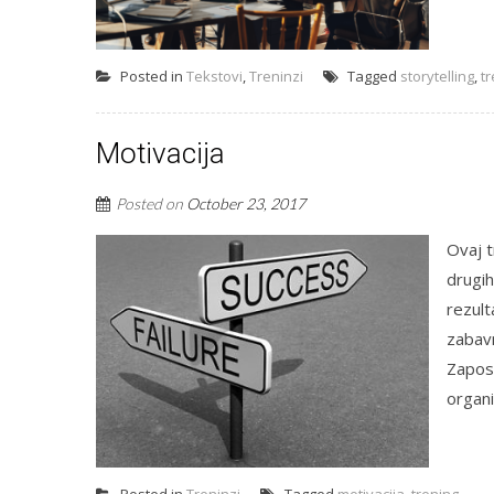
Posted in
Tekstovi
,
Treninzi
Tagged
storytelling
,
t
Motivacija
Posted on
October 23, 2017
Ovaj t
drugih
rezult
zabavn
Zaposl
organi