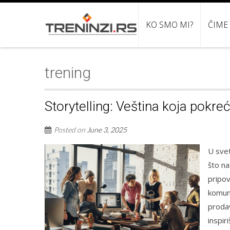
KO SMO MI?
ČIME
trening
Storytelling: Veština koja pokreć
Posted on
June 3, 2025
U svet
što na
pripov
komuni
prodav
inspir