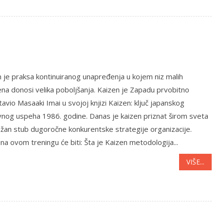
 je praksa kontinuiranog unapređenja u kojem niz malih
a donosi velika poboljšanja. Kaizen je Zapadu prvobitno
avio Masaaki Imai u svojoj knjizi Kaizen: ključ japanskog
vnog uspeha 1986. godine. Danas je kaizen priznat širom sveta
žan stub dugoročne konkurentske strategije organizacije.
na ovom treningu će biti: Šta je Kaizen metodologija...
VIŠE...