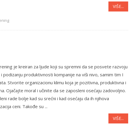
VIŠE...
rening
rening je kreiran za ljude koji su spremni da se posvete razvoju
 i podizanju produktivnosti kompanije na viši nivo, samim tim I
ata. Stvorite organizacionu klimu koja je pozitivna, produktivna i
a. Ojačajte moral i učinite da se zaposleni osećaju zadovoljno.
eni rade bolje kad su srećni i kad osećaju da ih njihova
zacija ceni. Takođe su ...
VIŠE...