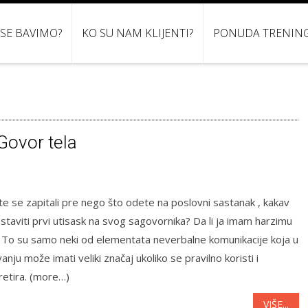
 SE BAVIMO?
KO SU NAM KLIJENTI?
PONUDA TRENIN
 Govor tela
ste se zapitali pre nego što odete na poslovni sastanak , kakav
staviti prvi utisask na svog sagovornika? Da li ja imam harzimu
 ? To su samo neki od elementata neverbalne komunikacije koja u
anju može imati veliki značaj ukoliko se pravilno koristi i
retira. (more…)
VIŠE...