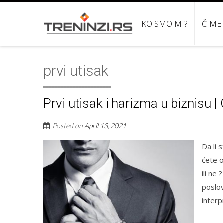
KO SMO MI?
ČIME
prvi utisak
Prvi utisak i harizma u biznisu |
Posted on
April 13, 2021
Da li 
ćete o
ili ne
poslov
interp