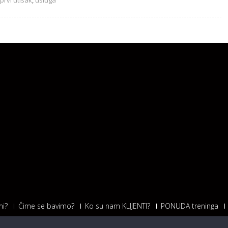
prvi utisak
,
usluga
i?
Čime se bavimo?
Ko su nam KLIJENTI?
PONUDA treninga