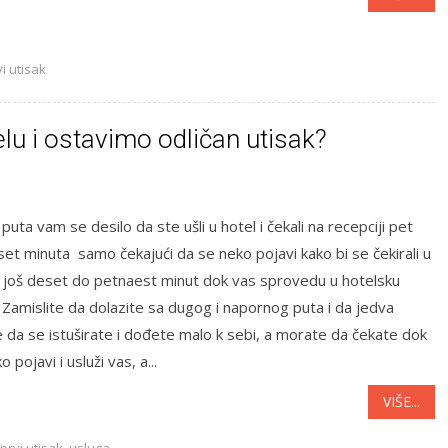
vi utisak
u i ostavimo odličan utisak?
 puta vam se desilo da ste ušli u hotel i čekali na recepciji pet
et minuta samo čekajući da se neko pojavi kako bi se čekirali u
i još deset do petnaest minut dok vas sprovedu u hotelsku
Zamislite da dolazite sa dugog i napornog puta i da jedva
 da se istuširate i dođete malo k sebi, a morate da čekate dok
 pojavi i usluži vas, a...
VIŠE...