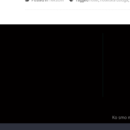
Posted in
Tekstovi
Tagged
hotel
,
hotelska usluga
,
Ko smo m