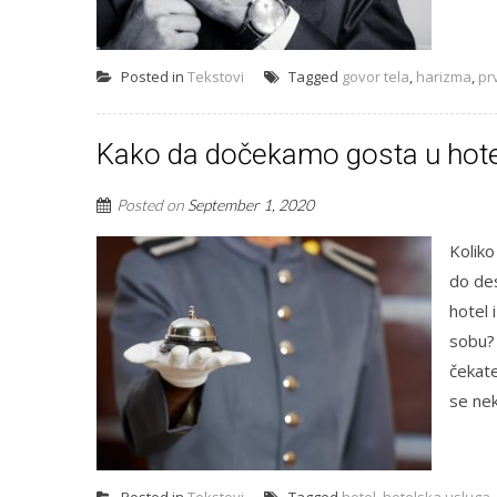
Posted in
Tekstovi
Tagged
govor tela
,
harizma
,
pr
Kako da dočekamo gosta u hotel
Posted on
September 1, 2020
Koliko
do des
hotel 
sobu? 
čekate
se neko