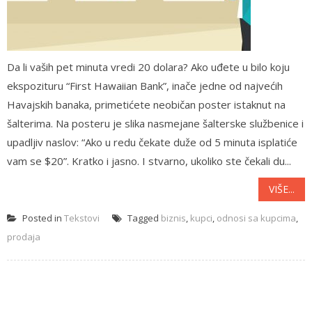
Da li vaših pet minuta vredi 20 dolara? Ako uđete u bilo koju
ekspozituru “First Hawaiian Bank”, inače jedne od najvećih
Havajskih banaka, primetićete neobičan poster istaknut na
šalterima. Na posteru je slika nasmejane šalterske službenice i
upadljiv naslov: “Ako u redu čekate duže od 5 minuta isplatiće
vam se $20”. Kratko i jasno. I stvarno, ukoliko ste čekali du...
VIŠE...
Posted in
Tekstovi
Tagged
biznis
,
kupci
,
odnosi sa kupcima
,
prodaja