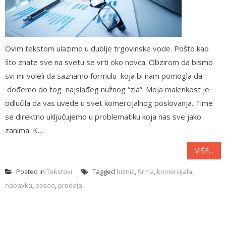
Ovim tekstom ulazimo u dublje trgovinske vode. Pošto kao
što znate sve na svetu se vrti oko novca. Obzirom da bismo
svi mi voleli da saznamo formulu koja bi nam pomogla da
dođemo do tog najslađeg nužnog “zla”. Moja malenkost je
odlučila da vas uvede u svet komercijalnog poslovanja. Time
se direktno uključujemo u problematiku koja nas sve jako
zanima. K...
VIŠE...
Posted in
Tekstovi
Tagged
biznis
,
firma
,
komercijala
,
nabavka
,
posao
,
prodaja