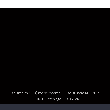
Ko smo mi?
Čime se bavimo?
Ko su nam KLIJENTI?
PONUDA treninga
KONTAKT