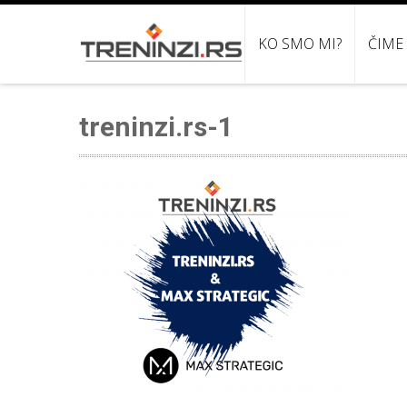
KO SMO MI?
ČIME
treninzi.rs-1