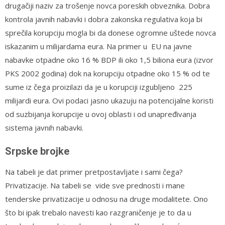
drugačiji naziv za trošenje novca poreskih obveznika. Dobra
kontrola javnih nabavki i dobra zakonska regulativa koja bi
sprečila korupciju mogla bi da donese ogromne uštede novca
iskazanim u milijardama eura. Na primer u EU na javne
nabavke otpadne oko 16 % BDP ili oko 1,5 biliona eura (izvor
PKS 2002 godina) dok na korupciju otpadne oko 15 % od te
sume iz čega proizilazi da je u korupciji izgubljeno 225
milijardi eura. Ovi podaci jasno ukazuju na potencijalne koristi
od suzbijanja korupcije u ovoj oblasti i od unapređivanja
sistema javnih nabavki.
Srpske brojke
Na tabeli je dat primer pretpostavljate i sami čega?
Privatizacije. Na tabeli se vide sve prednosti i mane
tenderske privatizacije u odnosu na druge modalitete. Ono
što bi ipak trebalo navesti kao razgraničenje je to da u