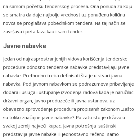
na samom početku tenderskog procesa. Ona ponuda za koju
se smatra da daje najbolju vrednost uz ponuđenu količinu
novca se proglašava pobednikom tendera. Na taj način se
završava i peta faza kao i sam tender.
Javne nabavke
Jedan od najrasprostranjenijih vidova korišćenja tenderske
procedure odnosno tenderske nabavke predstavljaju javne
nabavke. Prethodno treba definisati šta je u stvari javna
nabavka. Pod javnom nabavkom se podrazumeva pribavljanje
dobara i usluga i ustupanje izvođenja radova kada je naručilac
državni organ, javno preduzeće ili javna ustanova, uz
obavezno sprovođenje procedura propisanih zakonom .Zašto
su toliko značajne javne nabavke? Pa zato sto je država u
svakoj zemlji najveći kupac. Javna potrošnja suštinski
predstavlja javne nabake ili jednostavno rečeno samo