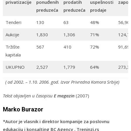
privatizacije
ponuđenih
prodatih
uspešnosti
zapos
preduzeća
preduzeća
prodaje
Tenderi
130
63
48%
56,90
Aukcije
1,830
1,306
71%
124,7
Tržište
567
410
72%
91,69
kapitala
UKUPNO
2,527
1,779
64%
273,3
( od 2002. – 1.10. 2006. god. Izvor Privredna Komora Srbije)
Tekst objavljen u časopisu
E magazin
(2007)
Marko Burazor
*Autor je vlasnik i direktor kompanije za poslovnu
edukaciju i konsalting BC Agency , Treninzi.rs