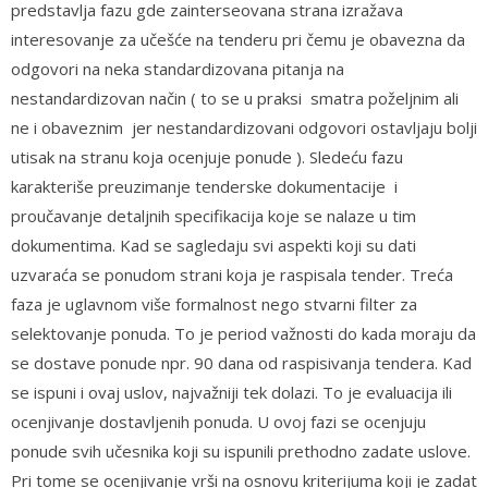
predstavlja fazu gde zainterseovana strana izražava
interesovanje za učešće na tenderu pri čemu je obavezna da
odgovori na neka standardizovana pitanja na
nestandardizovan način ( to se u praksi smatra poželjnim ali
ne i obaveznim jer nestandardizovani odgovori ostavljaju bolji
utisak na stranu koja ocenjuje ponude ). Sledeću fazu
karakteriše preuzimanje tenderske dokumentacije i
proučavanje detaljnih specifikacija koje se nalaze u tim
dokumentima. Kad se sagledaju svi aspekti koji su dati
uzvaraća se ponudom strani koja je raspisala tender. Treća
faza je uglavnom više formalnost nego stvarni filter za
selektovanje ponuda. To je period važnosti do kada moraju da
se dostave ponude npr. 90 dana od raspisivanja tendera. Kad
se ispuni i ovaj uslov, najvažniji tek dolazi. To je evaluacija ili
ocenjivanje dostavljenih ponuda. U ovoj fazi se ocenjuju
ponude svih učesnika koji su ispunili prethodno zadate uslove.
Pri tome se ocenjivanje vrši na osnovu kriterijuma koji je zadat