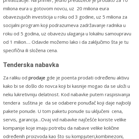
miliona eura u gotovom novcu, uz 20 miliona eura
obavezujućih investicija u roku od 3 godine, uz 5 miliona za
socijalni program koji podrazumeva zadržavanje radnika u
roku od 5 godina, uz obavezu ulaganja u lokalnu samoupravu
od 1 milion…. Odavde možemo lako i da zaključimo šta je tu
specifična ili složena cena.
Tenderska nabavka
Za raliku od
prodaje
gde je poenta prodati određenu aktivu
kako bi se došlo do novca koji bi kasnije mogao da se uloži u
neku lukretivniju delatnost. Kod nabavke putem raspisivanja
tendera suština je da se odabere ponuđač koji daje najbolji
pakete ponude. U tom paketu ponude su uključeni cena,
servis, garancija…Ovaj vid nabavke najčešće koriste velike
kompanije koje imaju potrebu da nabave velike količine
određenih proizvoda kao što su kompjuteri,kombinezoni,