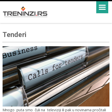
Tenderi
Mnogo puta smo čuli na televiziji ili pak u novinama pročitali