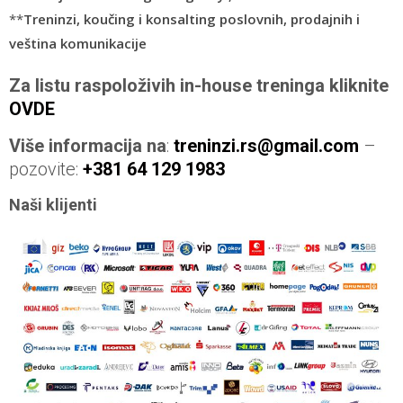
**
Treninzi, koučing i konsalting poslovnih, prodajnih i
veština komunikacije
Za listu raspoloživih in-house treninga kliknite
OVDE
Više informacija
na
:
treninzi.rs
@gmail.com
–
pozovite:
+381 64 129 1983
Naši klijenti