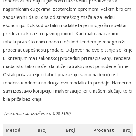
tendersku prodaju uglavnom ulaze velika preduzeća sa
nagomilanim dugovima, zastarelom opremom, velikim brojem
zaposlenih i da su ona od strateškog značaja za jednu
ekonomiju. Dok kod ostalih modaliteta je mnogo širi spektar
preduzeća koja su u javnoj ponudi. Kad malo analiziramo
tabelu prvo što nam upada u oči kod tendera je mnogo niži
procenat uspešnosti prodaje. Odgovor na ovo pitanje se krije
u kriterijumima i zakonskoj proceduri pri raspisivanju tendera
mada isto tako može da utiče i atraktivnost ponuđene firme.
Ostali pokazatelji u tabeli poakazuju samo nadmoćnost
tendera u odnosu na druga dva modaliteta prodaje. Namerno
sam izostavio korupciju i malverzacije jer u našem slučaju to bi
bila priča bez kraja.
(vrednosti su izražene u 000 EUR)
Metod
Broj
Broj
Procenat
Broj