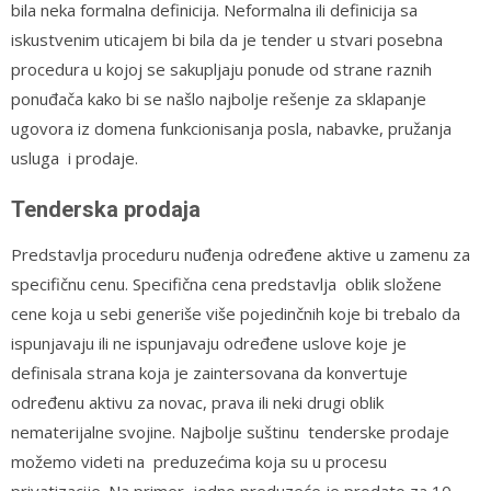
bila neka formalna definicija. Neformalna ili definicija sa
iskustvenim uticajem bi bila da je tender u stvari posebna
procedura u kojoj se sakupljaju ponude od strane raznih
ponuđača kako bi se našlo najbolje rešenje za sklapanje
ugovora iz domena funkcionisanja posla, nabavke, pružanja
usluga i prodaje.
Tenderska prodaja
Predstavlja proceduru nuđenja određene aktive u zamenu za
specifičnu cenu. Specifična cena predstavlja oblik složene
cene koja u sebi generiše više pojedinčnih koje bi trebalo da
ispunjavaju ili ne ispunjavaju određene uslove koje je
definisala strana koja je zaintersovana da konvertuje
određenu aktivu za novac, prava ili neki drugi oblik
nematerijalne svojine. Najbolje suštinu tenderske prodaje
možemo videti na preduzećima koja su u procesu
privatizacije. Na primer, jedno preduzeće je prodato za 10