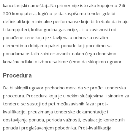
kancelarijski nameštaj…Na primer nije isto ako kupujemo 2 ili
500 kompjutera, logično je da raspišemo tender gde bi
definisali koje minimalne performanse koje bi trebalo da imaju
ti kompjuteri, koliko godina garancije, …i u zavisnosti od
ponuđene cene koja je stavljena u odnos sa ostalim
elementima dobijamo paket ponude koji poredimo sa
ponudama ostalih zaintersovanih nakon čega donosimo
konačnu odluku o izboru sa kime ćemo da sklopimo ugovor.
Procedura
Da bi sklopili ugovor prehodno mora da se prođe tenderska
procedura. Procedura koja je u nekim slučajevima i sinonim za
tendere se sastoji od pet međuzavisnih faza : pret-
kvalifikacije, preuzimanja tenderske dokumentacije i
dostavljanja ponuda, perioda važnosti, evaluacije konkretnih
ponuda i proglašavanjem pobednika. Pret-kvalifikacija