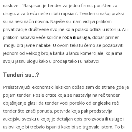
naslove : “Raspisan je tender za jednu firmu, poništen za
drugu, a za treću neće ni biti rapsian“. Tenderi u našoj praksi
su na neki način novina. Najviše su nam vidljivi prilikom
privatizacije društvene svojine koja polako odlazi u istoriju. Ali i
prilikom nabavki veće količine
roba ili usluga
, dobar primer
mogu biti javne nabake. U ovom tekstu ćemo se pozabaviti
jednom od velikog broja karika u lancu komercijale, koja ima
svoju jasnu ulogu kako u prodaji tako i u nabavci.
Tenderi su…
?
Prelistavajući ekonomski leksikon došao sam do strane gde je
pojam tender. Posle crtice koja se nastavlja na reč tender
objašnjenje glasi: da tender vodi poreklo od engleske reči
tender što znači ponuda, potvrda koja pak predstavlja
aukcijsku svesku u kojoj je detaljan opis proizvoda ili usluge i
uslovi koje bi trebalo ispuniti kako bi se trgovalo istom. To bi