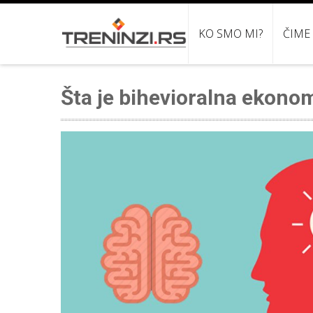
KO SMO MI?
ČIME
Šta je bihevioralna ekono