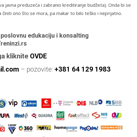
a javna preduzeća i zabranio kreditiranje budžeta). Onda bi se
initi ono što se mora, pa makar to bilo teško i neprijatno.
a poslovnu edukaciju i konsalting
Treninzi.rs
ga kliknite
OVDE
l.com
– pozovite:
+381 64 129 1983