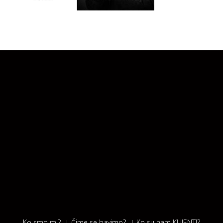
Ko smo mi?
Čime se bavimo?
Ko su nam KLIJENTI?