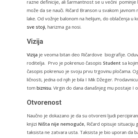
razne definicije, ali šarmantnost se u većini pominje
može da se nauči. Ričard Branson u svakom javnom na
lake. Od vožnje balonom na helijum, do oblačenja u 
sve stoji
, harizma ga nosi.
Vizija
Vizija
je veoma bitan deo Ričardove biografije. Oduv
roditelja. Prvo je pokrenuo časopis
Student
sa kojim
časopis pokrenuo je svoju prvu trgovinu pločama. O
ličnosti, jedna od njih je bila I Mik Džeger. Prodavni
tom
biznisu
. Virgin do dana današnjeg mu postaje I 
Otvorenost
Naučno je dokazano je da su otvoreni ljudi percipirani 
knjizi
Ništa nije nemoguće
, Ričard opisuje situaciju
taksista ne zatvara usta. Taksista je bio uporan da