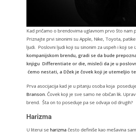
Kad pričamo o brendovima uglavnom prvo što nam padn
Priznajte prvi sinonimi su Apple, Nike, Toyota, patike
ljudi. Poslovni ljudi koji su sinonim za uspeh i koji se 
kompanijskom brendu, gradi se da bude prepoznatl
knjigu Differentiate or die, misleći da je u posl
ćemo nestati, a Džek je čovek koji je utemeljio t
Prva asocijacija kad je u pitanju osoba koja poseduj
Branson
. Čovek koji je sve samo ne običan lik. Upravo
brend. Šta on to poseduje pa se odvaja od drugih?
Harizma
U literui se
harizma
često definiše kao mešavina samo