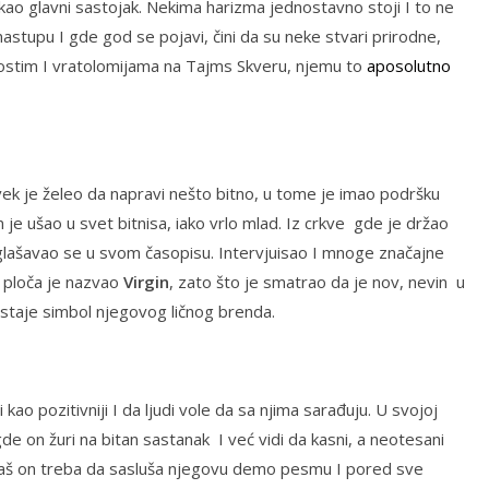
 kao glavni sastojak. Nekima harizma jednostavno stoji I to ne
stupu I gde god se pojavi, čini da su neke stvari prirodne,
kostim I vratolomijama na Tajms Skveru, njemu to
aposolutno
ek je želeo da napravi nešto bitno, u tome je imao podršku
 je ušao u svet bitnisa, iako vrlo mlad. Iz crkve gde je držao
glašavao se u svom časopisu. Intervjuisao I mnoge značajne
cu ploča je nazvao
Virgin
, zato što je smatrao da je nov, nevin u
ostaje simbol njegovog ličnog brenda.
kao pozitivniji I da ljudi vole da sa njima sarađuju. U svojoj
 gde on žuri na bitan sastanak I već vidi da kasni, a neotesani
 baš on treba da sasluša njegovu demo pesmu I pored sve