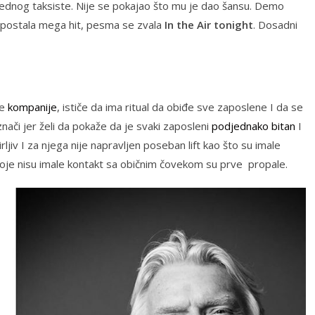
 jednog taksiste. Nije se pokajao što mu je dao šansu. Demo
je postala mega hit, pesma se zvala
In the Air tonight
. Dosadni
je
kompanije
, ističe da ima ritual da obiđe sve zaposlene I da se
znači jer želi da pokaže da je svaki zaposleni
podjednako bitan
I
rljiv I za njega nije napravljen poseban lift kao što su imale
koje nisu imale kontakt sa običnim čovekom su prve propale.