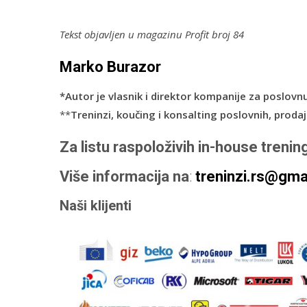
Tekst objavljen u magazinu Profit broj 84
Marko Burazor
*Autor je vlasnik i direktor kompanije za poslovnu
**
Treninzi, koučing i konsalting poslovnih, prodaj
Za listu raspoloživih in-house trenin
Više informacija
na
:
treninzi.rs
@gmai
Naši klijenti