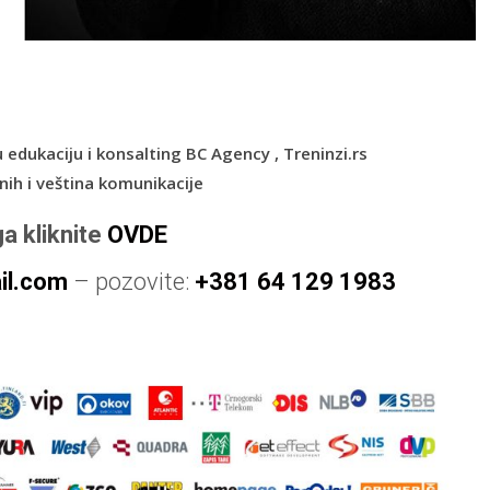
 edukaciju i konsalting BC Agency , Treninzi.rs
nih i veština komunikacije
ga kliknite
OVDE
l.com
– pozovite:
+381 64 129 1983