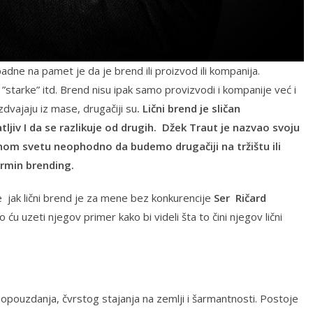
e na pamet je da je brend ili proizvod ili kompanija.
 ”starke” itd. Brend nisu ipak samo provizvodi i kompanije već i
izdvajaju iz mase, drugačiji su
. Lični brend je sličan
jiv I da se razlikuje od drugih. Džek Traut je nazvao svoju
ovnom svetu neophodno da budemo drugačiji na tržištu ili
ermin brending.
e jak lični brend je za mene bez konkurencije
Ser Ričard
 ću uzeti njegov primer kako bi videli šta to čini njegov lični
pouzdanja, čvrstog stajanja na zemlji i šarmantnosti. Postoje