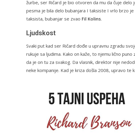
žurbe, ser Ričard je bio otvoren da mu da čuje delo
pesma je bila delo bubanjara I taksiste I vrlo brzo 
taksista, bubanjar se zvao
Fil Kolins
.
Ljudskost
Svaki put kad ser Ričard dođe u upravnu zgradu svo
rukuje sa ljudima. Kako on kaže, to njemu lično puno 
da je on tu za svakog. Da vlasnik, direktor nije nedodi
neke kompanije. Kad je kriza došla 2008, upravo te 