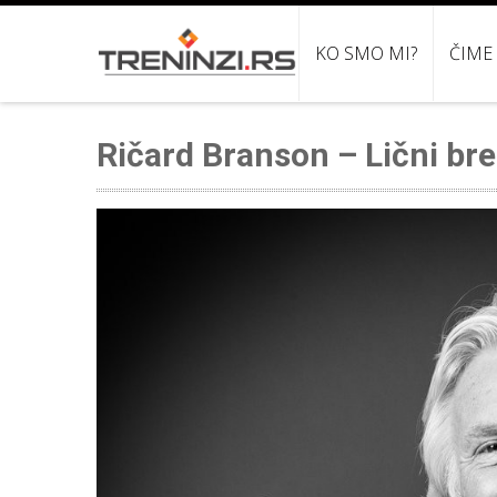
KO SMO MI?
ČIME
Ričard Branson – Lični bre