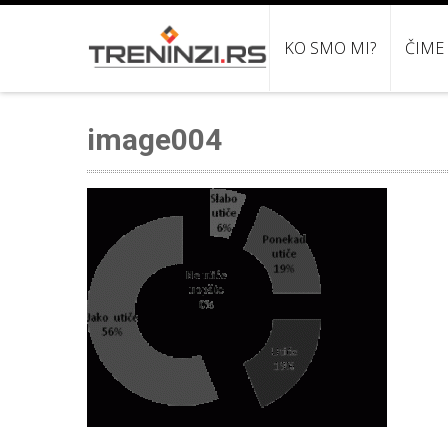
KO SMO MI?
ČIME
image004