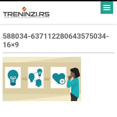
588034-637112280643575034-
16×9