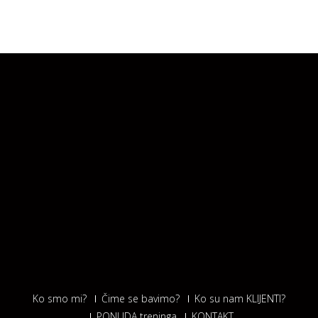
Ko smo mi?
Čime se bavimo?
Ko su nam KLIJENTI?
PONUDA treninga
KONTAKT